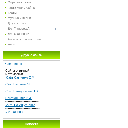
Обратная связь
Карта моего сайта
Тесты
Музыка и песни
Друзья сайта
Для 7 класса А
Для 6 класса Б
Аксиомы планиметрии
мисм
Друзья сайта
Завуч.инфо
-------------------------
Сайты учителей
математики
'
Сайт Савченко Е.М.
----------------------------
Сайт Баховой А.Б.
----------------------------
Сайт Шалдохиной Н.В.
---------------------------
Сайт Мишина В.А.
-----------------------------
Сайт Н.Ф.Ишутченко
------------------------------
Сайт класса
-------------------------------
Новости