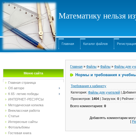
Математику нельзя изу
Главная
Каталог файлов
Регистраци
Главная
»
Файлы
»
Файлы
»
Файлы для уч
Меню сайта
Нормы и требования к учебны
Главная страница
Требования к кабинету
Об авторе
Категория
:
Файлы для учителей
|
Добавил
К 65 -летию победы
Просмотров
:
1404
|
Загрузок
:
0
|
Рейтинг
:
ИНТЕРНЕТ-РЕСУРСЫ
Методическая копилка
Всего комментариев
:
0
Внеклассная работа
Статьи
Добавлять комментарии могут
[
Ре
Интересные сайты
Фотоальбомы
Гостевая книга