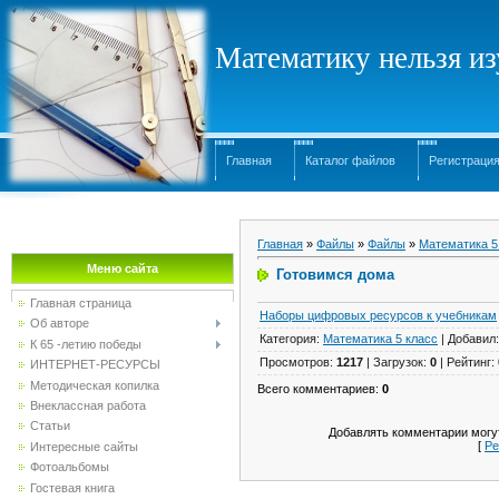
Математику нельзя изу
Главная
Каталог файлов
Регистраци
Главная
»
Файлы
»
Файлы
»
Математика 5
Меню сайта
Готовимся дома
Главная страница
Наборы цифровых ресурсов к учебникам
Об авторе
Категория
:
Математика 5 класс
|
Добавил
К 65 -летию победы
Просмотров
:
1217
|
Загрузок
:
0
|
Рейтинг
:
ИНТЕРНЕТ-РЕСУРСЫ
Методическая копилка
Всего комментариев
:
0
Внеклассная работа
Статьи
Добавлять комментарии могут
[
Ре
Интересные сайты
Фотоальбомы
Гостевая книга