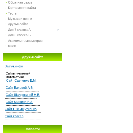
Обратная связь
Карта моего сайта
Тесты
Музыка и песни
Друзья сайта
Для 7 класса А
Для 6 класса Б
Аксиомы планиметрии
мисм
Друзья сайта
Завуч.инфо
-------------------------
Сайты учителей
математики
'
Сайт Савченко Е.М.
----------------------------
Сайт Баховой А.Б.
----------------------------
Сайт Шалдохиной Н.В.
---------------------------
Сайт Мишина В.А.
-----------------------------
Сайт Н.Ф.Ишутченко
------------------------------
Сайт класса
-------------------------------
Новости