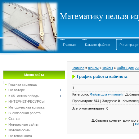
Математику нельзя изу
Главная
Каталог файлов
Регистраци
Главная
»
Файлы
»
Файлы
»
Файлы для уч
Меню сайта
График работы кабинета
Главная страница
1
Об авторе
Категория
:
Файлы для учителей
|
Добавил
К 65 -летию победы
Просмотров
:
874
|
Загрузок
:
0
|
Коммента
ИНТЕРНЕТ-РЕСУРСЫ
Методическая копилка
Всего комментариев
:
0
Внеклассная работа
Статьи
Добавлять комментарии могут
[
Ре
Интересные сайты
Фотоальбомы
Гостевая книга