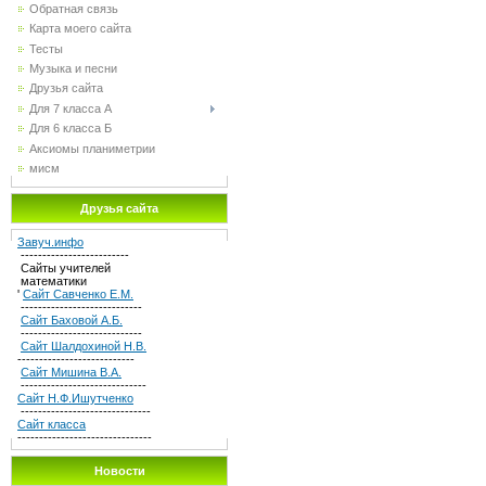
Обратная связь
Карта моего сайта
Тесты
Музыка и песни
Друзья сайта
Для 7 класса А
Для 6 класса Б
Аксиомы планиметрии
мисм
Друзья сайта
Завуч.инфо
-------------------------
Сайты учителей
математики
'
Сайт Савченко Е.М.
----------------------------
Сайт Баховой А.Б.
----------------------------
Сайт Шалдохиной Н.В.
---------------------------
Сайт Мишина В.А.
-----------------------------
Сайт Н.Ф.Ишутченко
------------------------------
Сайт класса
-------------------------------
Новости