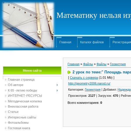
Математику нельзя изу
Главная
Каталог файлов
Регистраци
Главная
»
Файлы
»
Файлы
»
Геометрия
Меню сайта
2 урок по теме:" Площадь па
[
Скачать с сервера
(1.01 Mb) ]
Главная страница
http://geometry2006.narod.ru/
Об авторе
Категория
:
Геометрия
|
Добавил
:
Надежда
К 65 -летию победы
Просмотров
:
2127
|
Загрузок
:
470
|
Рейтин
ИНТЕРНЕТ-РЕСУРСЫ
Методическая копилка
Всего комментариев
:
0
Внеклассная работа
Статьи
Интересные сайты
Фотоальбомы
Гостевая книга