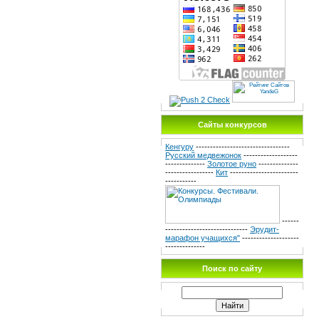
Сайты конкурсов
Кенгуру
---------------------------------
Русский медвежонок
-------------------
--------------
Золотое руно
--------------
-----------------
Кит
------------------------
-----------
------
-----------------------------
Эрудит-
марафон учащихся"
--------------------
--------------
Поиск по сайту