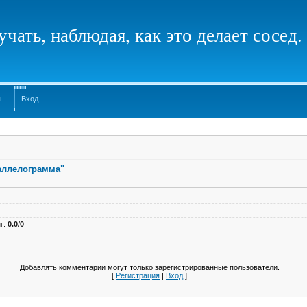
чать, наблюдая, как это делает сосед.
я
Вход
раллелограмма"
г
:
0.0
/
0
Добавлять комментарии могут только зарегистрированные пользователи.
[
Регистрация
|
Вход
]