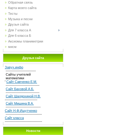
Обратная связь
Карта моего сайта
Тесты
Музыка и песни
Друзья сайта
Для 7 класса А
Для 6 класса Б
Аксиомы планиметрии
мисм
Друзья сайта
Завуч.инфо
-------------------------
Сайты учителей
математики
'
Сайт Савченко Е.М.
----------------------------
Сайт Баховой А.Б.
----------------------------
Сайт Шалдохиной Н.В.
---------------------------
Сайт Мишина В.А.
-----------------------------
Сайт Н.Ф.Ишутченко
------------------------------
Сайт класса
-------------------------------
Новости