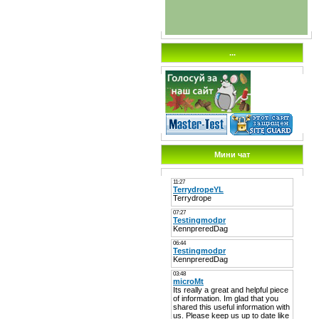
...
Мини чат