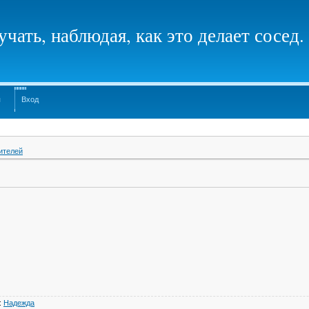
чать, наблюдая, как это делает сосед.
я
Вход
ителей
:
Надежда