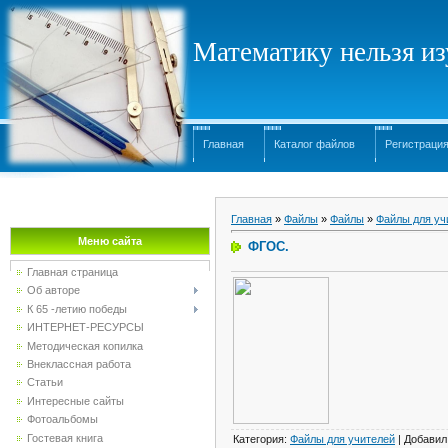
Математику нельзя изу
Главная
Каталог файлов
Регистраци
Главная
»
Файлы
»
Файлы
»
Файлы для уч
Меню сайта
ФГОС.
Главная страница
Об авторе
К 65 -летию победы
ИНТЕРНЕТ-РЕСУРСЫ
Методическая копилка
Внеклассная работа
Статьи
Интересные сайты
Фотоальбомы
Гостевая книга
Категория
:
Файлы для учителей
|
Добавил