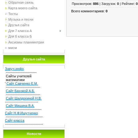
Обратная связь
Просмотров
:
886
|
Загрузок
:
0
|
Рейтинг
:
0
Карта моего сайта
Всего комментариев
:
0
Тесты
Музыка и песни
Друзья сайта
Для 7 класса А
Для 6 класса Б
Аксиомы планиметрии
мисм
Друзья сайта
Завуч.инфо
-------------------------
Сайты учителей
математики
'
Сайт Савченко Е.М.
----------------------------
Сайт Баховой А.Б.
----------------------------
Сайт Шалдохиной Н.В.
---------------------------
Сайт Мишина В.А.
-----------------------------
Сайт Н.Ф.Ишутченко
------------------------------
Сайт класса
-------------------------------
Новости