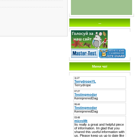
...
Мини чат