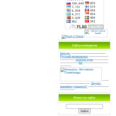
Сайты конкурсов
Кенгуру
---------------------------------
Русский медвежонок
-------------------
--------------
Золотое руно
--------------
-----------------
Кит
------------------------
-----------
------
-----------------------------
Эрудит-
марафон учащихся"
--------------------
--------------
Поиск по сайту