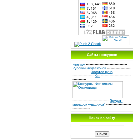
Сайты конкурсов
Кенгуру
---------------------------------
Русский медвежонок
-------------------
--------------
Золотое руно
--------------
-----------------
Кит
------------------------
-----------
------
-----------------------------
Эрудит-
марафон учащихся"
--------------------
--------------
Поиск по сайту