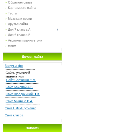
Обратная связь
Карта моего сайта
Тесты
Музыка и песни
Друзья сайта
Для 7 класса А
Для 6 класса Б
Аксиомы планиметрии
мисм
Друзья сайта
Завуч.инфо
-------------------------
Сайты учителей
математики
'
Сайт Савченко Е.М.
----------------------------
Сайт Баховой А.Б.
----------------------------
Сайт Шалдохиной Н.В.
---------------------------
Сайт Мишина В.А.
-----------------------------
Сайт Н.Ф.Ишутченко
------------------------------
Сайт класса
-------------------------------
Новости