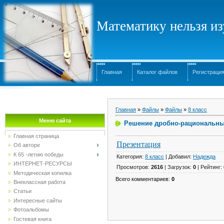
Математику нельзя изу
Главная
Каталог файлов
Регистраци
Главная
»
Файлы
»
Файлы
»
8 класс
Меню сайта
Решение дробно-рациональны
Главная страница
Презентация
Об авторе
К 65 -летию победы
Категория
:
8 класс
|
Добавил
:
Надежда
ИНТЕРНЕТ-РЕСУРСЫ
Просмотров
:
2616
|
Загрузок
:
0
|
Рейтинг
:
Методическая копилка
Всего комментариев
:
0
Внеклассная работа
Статьи
Интересные сайты
Фотоальбомы
Гостевая книга