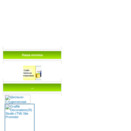
Наша кнопка
...