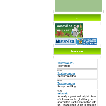
...
Мини чат