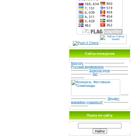
Сайты конкурсов
Кенгуру
---------------------------------
Русский медвежонок
-------------------
--------------
Золотое руно
--------------
-----------------
Кит
------------------------
-----------
------
-----------------------------
Эрудит-
марафон учащихся"
--------------------
--------------
Поиск по сайту