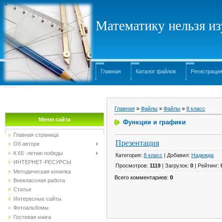
Математику нельзя изу
Главная
Каталог файлов
Регистраци
Главная
»
Файлы
»
Файлы
»
8 класс
Меню сайта
Функции и графики
Главная страница
Презентация
Об авторе
К 65 -летию победы
Категория
:
8 класс
|
Добавил
:
Надежда
ИНТЕРНЕТ-РЕСУРСЫ
Просмотров
:
1119
|
Загрузок
:
0
|
Рейтинг
:
Методическая копилка
Всего комментариев
:
0
Внеклассная работа
Статьи
Интересные сайты
Фотоальбомы
Гостевая книга