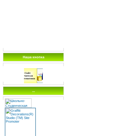
Наша кнопка
...