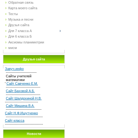
Обратная связь
Карта моего сайта
Тесты
Музыка и песни
Друзья сайта
Для 7 класса А
Для 6 класса Б
Аксиомы планиметрии
мисм
Друзья сайта
Завуч.инфо
-------------------------
Сайты учителей
математики
'
Сайт Савченко Е.М.
----------------------------
Сайт Баховой А.Б.
----------------------------
Сайт Шалдохиной Н.В.
---------------------------
Сайт Мишина В.А.
-----------------------------
Сайт Н.Ф.Ишутченко
------------------------------
Сайт класса
-------------------------------
Новости