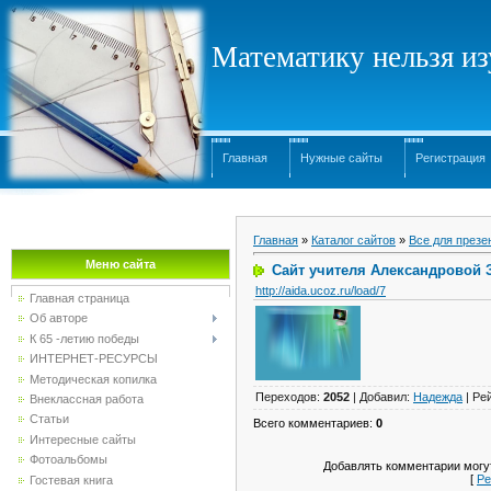
Математику нельзя изу
Главная
Нужные сайты
Регистрация
Главная
»
Каталог сайтов
»
Все для презе
Меню сайта
Сайт учителя Александровой 
http://aida.ucoz.ru/load/7
Главная страница
Об авторе
К 65 -летию победы
ИНТЕРНЕТ-РЕСУРСЫ
Методическая копилка
Переходов
:
2052
|
Добавил
:
Надежда
|
Ре
Внеклассная работа
Статьи
Всего комментариев
:
0
Интересные сайты
Фотоальбомы
Добавлять комментарии могут
[
Ре
Гостевая книга