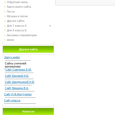
Обратная связь
Карта моего сайта
Тесты
Музыка и песни
Друзья сайта
Для 7 класса А
Для 6 класса Б
Аксиомы планиметрии
мисм
Друзья сайта
Завуч.инфо
-------------------------
Сайты учителей
математики
'
Сайт Савченко Е.М.
----------------------------
Сайт Баховой А.Б.
----------------------------
Сайт Шалдохиной Н.В.
---------------------------
Сайт Мишина В.А.
-----------------------------
Сайт Н.Ф.Ишутченко
------------------------------
Сайт класса
-------------------------------
Новости