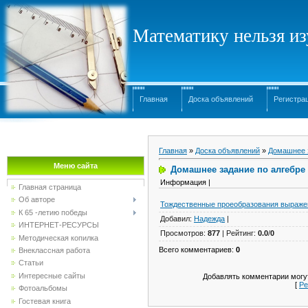
Математику нельзя изу
Главная
Доска объявлений
Регистра
Главная
»
Доска объявлений
»
Домашнее 
Меню сайта
Домашнее задание по алгебре
Информация |
Главная страница
Об авторе
Тождественные проеобразования выраже
К 65 -летию победы
Добавил
:
Надежда
|
ИНТЕРНЕТ-РЕСУРСЫ
Просмотров
:
877
|
Рейтинг
:
0.0
/
0
Методическая копилка
Всего комментариев
:
0
Внеклассная работа
Статьи
Интересные сайты
Добавлять комментарии могут
[
Ре
Фотоальбомы
Гостевая книга