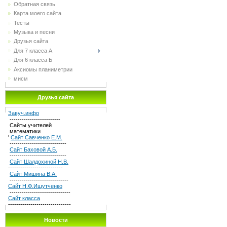
Обратная связь
Карта моего сайта
Тесты
Музыка и песни
Друзья сайта
Для 7 класса А
Для 6 класса Б
Аксиомы планиметрии
мисм
Друзья сайта
Завуч.инфо
-------------------------
Сайты учителей
математики
'
Сайт Савченко Е.М.
----------------------------
Сайт Баховой А.Б.
----------------------------
Сайт Шалдохиной Н.В.
---------------------------
Сайт Мишина В.А.
-----------------------------
Сайт Н.Ф.Ишутченко
------------------------------
Сайт класса
-------------------------------
Новости