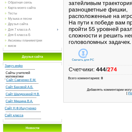
затейливым траектори
Обратная связь
Карта моего сайта
разноцветные фишки,
Тесты
расположенные на игро
Музыка и песни
На пути к победе вам п
Друзья сайта
пройти 55 уровней раз
Для 7 класса А
сложности и решить н
Для 6 класса Б
Аксиомы планиметрии
головоломных задачек.
мисм
Друзья сайта
Скачать для
PC
Завуч.инфо
Счетчики
:
444
/
274
-------------------------
Сайты учителей
математики
Всего комментариев
:
0
'
Сайт Савченко Е.М.
----------------------------
Сайт Баховой А.Б.
Добавлять комментарии могут
----------------------------
[
Ре
Сайт Шалдохиной Н.В.
---------------------------
Сайт Мишина В.А.
-----------------------------
Сайт Н.Ф.Ишутченко
------------------------------
Сайт класса
-------------------------------
Новости