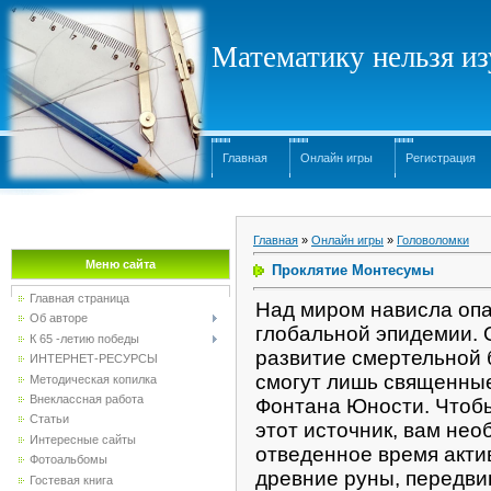
Математику нельзя изу
Главная
Онлайн игры
Регистрация
Главная
»
Онлайн игры
»
Головоломки
Меню сайта
Проклятие Монтесумы
Главная страница
Над миром нависла оп
Об авторе
глобальной эпидемии. 
К 65 -летию победы
развитие смертельной 
ИНТЕРНЕТ-РЕСУРСЫ
смогут лишь священны
Методическая копилка
Внеклассная работа
Фонтана Юности. Чтоб
Статьи
этот источник, вам нео
Интересные сайты
отведенное время акти
Фотоальбомы
древние руны, передви
Гостевая книга