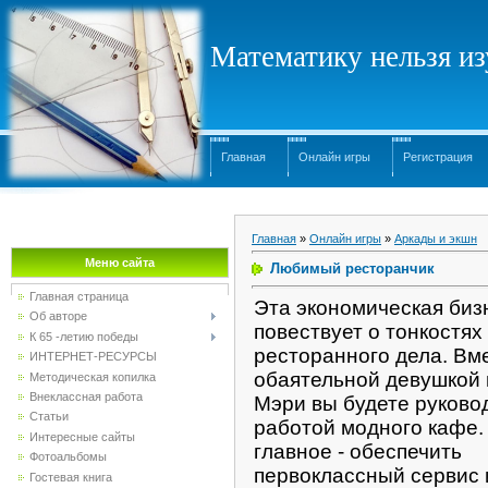
Математику нельзя изу
Главная
Онлайн игры
Регистрация
Главная
»
Онлайн игры
»
Аркады и экшн
Меню сайта
Любимый ресторанчик
Главная страница
Эта экономическая биз
Об авторе
повествует о тонкостях
К 65 -летию победы
ресторанного дела. Вм
ИНТЕРНЕТ-РЕСУРСЫ
обаятельной девушкой 
Методическая копилка
Внеклассная работа
Мэри вы будете руково
Статьи
работой модного кафе.
Интересные сайты
главное - обеспечить
Фотоальбомы
первоклассный сервис 
Гостевая книга