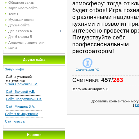
атмосферу: тогда от кл
Обратная связь
Карта моего сайта
будет отбоя! Игра позн
Тесты
с различными национа
Музыка и песни
кухнями и позволит при
Друзья сайта
интересно провести вр
Для 7 класса А
Почувствуйте себя
Для 6 класса Б
Аксиомы планиметрии
профессиональным
мисм
ресторатором!
Друзья сайта
Завуч.инфо
Скачать для
PC
-------------------------
Сайты учителей
Счетчики
:
457
/
283
математики
'
Сайт Савченко Е.М.
----------------------------
Всего комментариев
:
0
Сайт Баховой А.Б.
----------------------------
Сайт Шалдохиной Н.В.
Добавлять комментарии могут
---------------------------
[
Ре
Сайт Мишина В.А.
-----------------------------
Сайт Н.Ф.Ишутченко
------------------------------
Сайт класса
-------------------------------
Новости