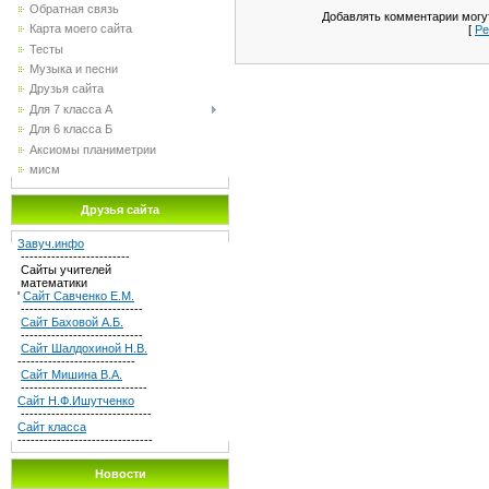
Обратная связь
Добавлять комментарии могут
Карта моего сайта
[
Ре
Тесты
Музыка и песни
Друзья сайта
Для 7 класса А
Для 6 класса Б
Аксиомы планиметрии
мисм
Друзья сайта
Завуч.инфо
-------------------------
Сайты учителей
математики
'
Сайт Савченко Е.М.
----------------------------
Сайт Баховой А.Б.
----------------------------
Сайт Шалдохиной Н.В.
---------------------------
Сайт Мишина В.А.
-----------------------------
Сайт Н.Ф.Ишутченко
------------------------------
Сайт класса
-------------------------------
Новости