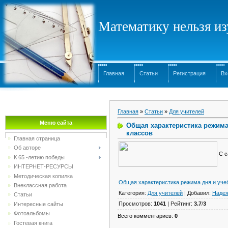
Математику нельзя изу
Главная
Статьи
Регистрация
Вх
Главная
»
Статьи
»
Для учителей
Меню сайта
Общая характеристика режима 
классов
Главная страница
Об авторе
С с
К 65 -летию победы
ИНТЕРНЕТ-РЕСУРСЫ
Методическая копилка
Общая характеристика режима дня и учеб
Внеклассная работа
Категория
:
Для учителей
|
Добавил
:
Наде
Статьи
Просмотров
:
1041
|
Рейтинг
:
3.7
/
3
Интересные сайты
Фотоальбомы
Всего комментариев
:
0
Гостевая книга