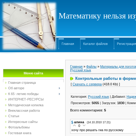
Математику нельзя изу
Главная
Каталог файлов
Регистраци
Главная
»
Файлы
»
Материалы для погото
Русский язык
Меню сайта
Контрольные работы в форме
Главная страница
[
Скачать с сервера
(418.0 Kb) ]
Об авторе
К 65 -летию победы
Категория
:
Русский язык
|
Добавил
:
Наде
ИНТЕРНЕТ-РЕСУРСЫ
Просмотров
:
5055
|
Загрузок
:
1830
|
Комм
Методическая копилка
Всего комментариев
:
5
Внеклассная работа
Статьи
Интересные сайты
5
алина
(14.10.2010 17:21)
0
Фотоальбомы
хочу про решать гиа по русскому
Гостевая книга