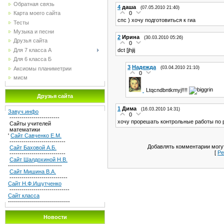
Обратная связь
4
даша
(07.05.2010 21:40)
0
Карта моего сайта
спс ) хочу подготовиться к гиа
Тесты
Музыка и песни
2
Ирина
(30.03.2010 05:26)
Друзья сайта
0
dct [jhjij
Для 7 класса А
Для 6 класса Б
3
Надежда
(03.04.2010 21:10)
Аксиомы планиметрии
0
мисм
Ltqcndbntkmyj!!!!
Друзья сайта
1
Дима
(16.03.2010 14:31)
Завуч.инфо
0
-------------------------
хочу прорешать контрольные работы по
Сайты учителей
математики
'
Сайт Савченко Е.М.
----------------------------
Добавлять комментарии могут
Сайт Баховой А.Б.
[
Ре
----------------------------
Сайт Шалдохиной Н.В.
---------------------------
Сайт Мишина В.А.
-----------------------------
Сайт Н.Ф.Ишутченко
------------------------------
Сайт класса
-------------------------------
Новости