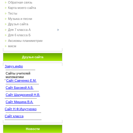
Обратная связь
Карта моего сайта
Тесты
Музыка и песни
Друзья сайта
Для 7 класса А
Для 6 класса Б
Аксиомы планиметрии
мисм
Друзья сайта
Завуч.инфо
-------------------------
Сайты учителей
математики
'
Сайт Савченко Е.М.
----------------------------
Сайт Баховой А.Б.
----------------------------
Сайт Шалдохиной Н.В.
---------------------------
Сайт Мишина В.А.
-----------------------------
Сайт Н.Ф.Ишутченко
------------------------------
Сайт класса
-------------------------------
Новости