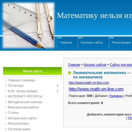
Математику нельзя изу
Главная
Нужные сайты
Регистрация
Главная
»
Каталог сайтов
»
Сайты для мат
Меню сайта
Занимательная математика —
по математике)
Главная страница
http://www.math-on-line.com
Об авторе
http
://
www
.
math
-
on
-
line
.
com
К 65 -летию победы
Переходов
:
559
|
Добавил
:
Надежда
|
Рейт
ИНТЕРНЕТ-РЕСУРСЫ
Методическая копилка
Всего комментариев
:
0
Внеклассная работа
Статьи
Добавлять комментарии могут
[
Ре
Интересные сайты
Фотоальбомы
Гостевая книга