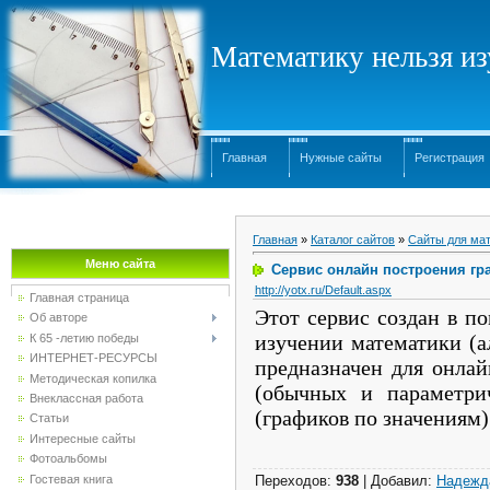
Математику нельзя изу
Главная
Нужные сайты
Регистрация
Главная
»
Каталог сайтов
»
Сайты для мат
Меню сайта
Сервис онлайн построения гр
http://yotx.ru/Default.aspx
Главная страница
Этот сервис создан в п
Об авторе
изучении математики (а
К 65 -летию победы
ИНТЕРНЕТ-РЕСУРСЫ
предназначен для онла
Методическая копилка
(обычных и параметри
Внеклассная работа
(графиков по значениям)
Статьи
Интересные сайты
Фотоальбомы
Гостевая книга
Переходов
:
938
|
Добавил
:
Надежд