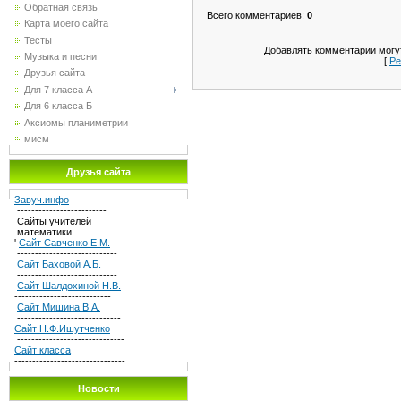
Обратная связь
Всего комментариев
:
0
Карта моего сайта
Тесты
Добавлять комментарии могут
Музыка и песни
[
Ре
Друзья сайта
Для 7 класса А
Для 6 класса Б
Аксиомы планиметрии
мисм
Друзья сайта
Завуч.инфо
-------------------------
Сайты учителей
математики
'
Сайт Савченко Е.М.
----------------------------
Сайт Баховой А.Б.
----------------------------
Сайт Шалдохиной Н.В.
---------------------------
Сайт Мишина В.А.
-----------------------------
Сайт Н.Ф.Ишутченко
------------------------------
Сайт класса
-------------------------------
Новости