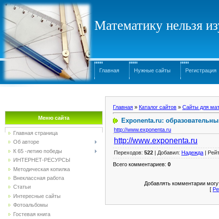
Математику нельзя изу
Главная
Нужные сайты
Регистрация
Главная
»
Каталог сайтов
»
Сайты для мат
Меню сайта
Exponenta.ru: образовательны
http://www.exponenta.ru
Главная страница
http
://
www
.
exponenta
.
ru
Об авторе
К 65 -летию победы
Переходов
:
522
|
Добавил
:
Надежда
|
Рейт
ИНТЕРНЕТ-РЕСУРСЫ
Всего комментариев
:
0
Методическая копилка
Внеклассная работа
Добавлять комментарии могут
Статьи
[
Ре
Интересные сайты
Фотоальбомы
Гостевая книга