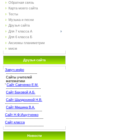
Обратная связь
Карта моего сайта
Тесты
Музыка и песни
Друзья сайта
Для 7 класса А
Для 6 класса Б
Аксиомы планиметрии
мисм
Друзья сайта
Завуч.инфо
-------------------------
Сайты учителей
математики
'
Сайт Савченко Е.М.
----------------------------
Сайт Баховой А.Б.
----------------------------
Сайт Шалдохиной Н.В.
---------------------------
Сайт Мишина В.А.
-----------------------------
Сайт Н.Ф.Ишутченко
------------------------------
Сайт класса
-------------------------------
Новости