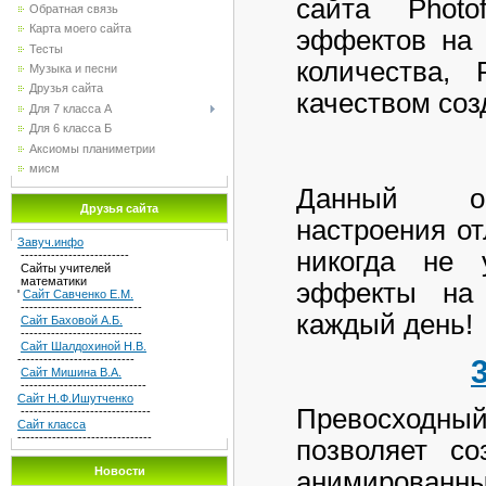
сайта Photo
Обратная связь
Карта моего сайта
эффектов на 
Тесты
количества, 
Музыка и песни
Друзья сайта
качеством со
Для 7 класса А
Для 6 класса Б
Аксиомы планиметрии
мисм
Данный онл
Друзья сайта
настроения от
Завуч.инфо
никогда не 
-------------------------
Сайты учителей
математики
эффекты на 
'
Сайт Савченко Е.М.
----------------------------
каждый день!
Сайт Баховой А.Б.
----------------------------
Сайт Шалдохиной Н.В.
---------------------------
Сайт Мишина В.А.
-----------------------------
Сайт Н.Ф.Ишутченко
Превосходный
------------------------------
Сайт класса
-------------------------------
позволяет со
Новости
анимирован