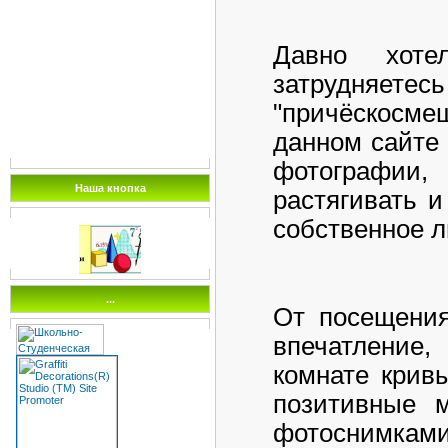
Давно хоте
затрудняе
"причёскосме
данном сайте
фотографии
Наша кнопка
растягивать и
собственное л
...
От посещения
впечатление,
комнате крив
позитивные 
фотоснимками