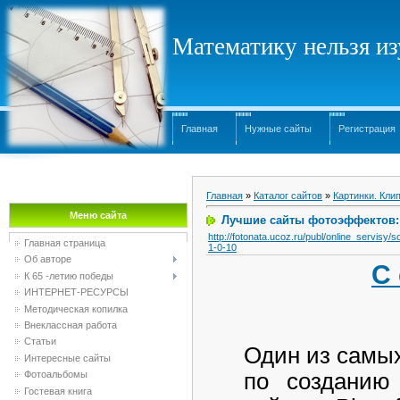
Математику нельзя изу
Главная
Нужные сайты
Регистрация
Главная
»
Каталог сайтов
»
Картинки. Кли
Меню сайта
Лучшие сайты фотоэффектов:
http://fotonata.ucoz.ru/publ/online_servisy
Главная страница
1-0-10
Об авторе
С
К 65 -летию победы
ИНТЕРНЕТ-РЕСУРСЫ
Методическая копилка
Внеклассная работа
Статьи
Один из самых
Интересные сайты
по созданию
Фотоальбомы
Гостевая книга